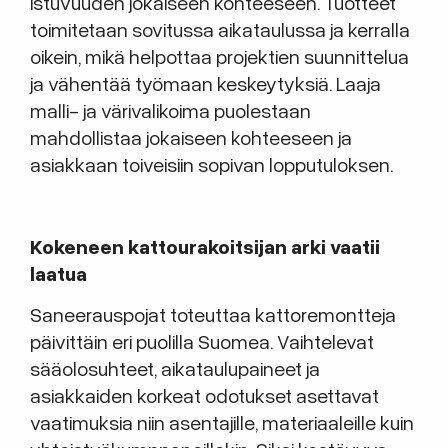
istuvuuden jokaiseen kohteeseen. Tuotteet
toimitetaan sovitussa aikataulussa ja kerralla
oikein, mikä helpottaa projektien suunnittelua
ja vähentää työmaan keskeytyksiä. Laaja
malli- ja värivalikoima puolestaan
mahdollistaa jokaiseen kohteeseen ja
asiakkaan toiveisiin sopivan lopputuloksen.
Kokeneen kattourakoitsijan arki vaatii
laatua
Saneerauspojat toteuttaa kattoremontteja
päivittäin eri puolilla Suomea. Vaihtelevat
sääolosuhteet, aikataulupaineet ja
asiakkaiden korkeat odotukset asettavat
vaatimuksia niin asentajille, materiaaleille kuin