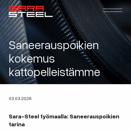
Saneerauspoikien
kokemus
kattopelleistämme
03.03.2026
Sara-Steel työmaalla: Saneerauspoikien
tarina