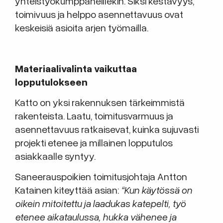
yhteistyökumppaneillekin. Siksi kestävyys,
toimivuus ja helppo asennettavuus ovat
keskeisiä asioita arjen työmailla.
Materiaalivalinta vaikuttaa
lopputulokseen
Katto on yksi rakennuksen tärkeimmistä
rakenteista. Laatu, toimitusvarmuus ja
asennettavuus ratkaisevat, kuinka sujuvasti
projekti etenee ja millainen lopputulos
asiakkaalle syntyy.
Saneerauspoikien toimitusjohtaja Antton
Katainen kiteyttää asian:
“Kun käytössä on
oikein mitoitettu ja laadukas katepelti, työ
etenee aikataulussa, hukka vähenee ja