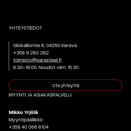
YHTEYSTIEDOT
Silokalliontie 6, 04250 Kerava
+358 9 280 282
toimisto@sarasteel.fi
6:30-16:00. Noudot viim. 15:30
Ota yhteyttä
MYYNTI JA ASIAKASPALVELU
Mikko Yrjölä
Myyntipäällikkö
+358 40 066 6104