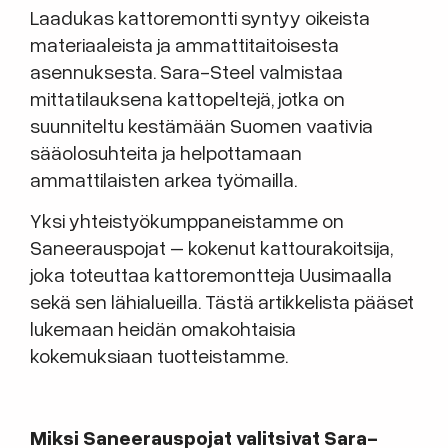
Laadukas kattoremontti syntyy oikeista
materiaaleista ja ammattitaitoisesta
asennuksesta. Sara-Steel valmistaa
mittatilauksena kattopeltejä, jotka on
suunniteltu kestämään Suomen vaativia
sääolosuhteita ja helpottamaan
ammattilaisten arkea työmailla.
Yksi yhteistyökumppaneistamme on
Saneerauspojat – kokenut kattourakoitsija,
joka toteuttaa kattoremontteja Uusimaalla
sekä sen lähialueilla. Tästä artikkelista pääset
lukemaan heidän omakohtaisia
kokemuksiaan tuotteistamme.
Miksi Saneerauspojat valitsivat Sara-