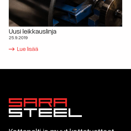
Uusi leikkauslinja
25.9.2019
Lue lisää
Kattopelti ja muut kattotuotteet