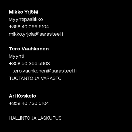
Mikko Yrjölä
Myyntipäällikkö
+358 40 066 6104
mikko.yrjola@sarasteel.fi
Tero Vauhkonen
Myynti
+358 50 366 5908
tero.vauhkonen@sarasteel.fi
TUOTANTO JA VARASTO
Ari Koskelo
+358 40 730 0104
HALLINTO JA LASKUTUS