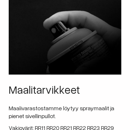
Maalitarvikkeet
Maalivarastostamme löytyy spraymaalit ja
pienet sivellinpullot.
Vakiovärit: RR11 RR20 RR21 RR22 RR23 RR29