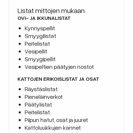
Listat mittojen mukaan
OVI- JA IKKUNALISTAT
Kynnyspellit
Smyygilistat
Peitelistat
Vesipellit
Smyygipellit
Vesipeltien päätyjen nostot
KATTOJEN ERIKOISLISTAT JA OSAT
Räystäslistat
Pieneläinverkot
Päätylistat
Peitelistat
Piipun hatut, osat ja juuret
Kattoluukkujen kannet