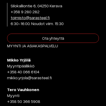
Silokalliontie 6, 04250 Kerava
+358 9 280 282
toimisto@sarasteel.fi
6:30-16:00. Noudot viim. 15:30
Ota yhteyttä
MYYNTI JA ASIAKASPALVELU
Mikko Yrjölä
Myyntipäällikkö
+358 40 066 6104
mikko.yrjola@sarasteel.fi
Tero Vauhkonen
Myynti
+358 50 366 5908