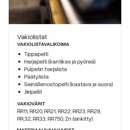
Vakiolistat
VAKIOLISTAVALIKOIMA
Tippapelti
Harjapelti (kantikas ja pyöreä)
Pulpetin harjalista
Päätylista
Seinällenostopelti (kaatava ja suora)
Jiiripellit
VAKIOVÄRIT
RR11, RR20, RR21, RR22, RR23, RR29,
RR,32, RR33, RR750, Zn (sinkitty)
MATERIAALIVAHVUUDET