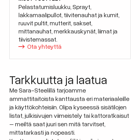
Pelastatumisluukku, Sprayt,
lakkamaalipullot, tiivitenauhat ja kumit,
ruuvit pultit, mutterit, sakset,
mittanauhat, merkkauskynät, liimat ja
tiivistemassat.
Ota yhteyttä
Tarkkuutta ja laatua
Me Sara-Steelillä tarjoamme
ammattitaitoista kanttausta eri materiaaleille
ja käyttökohteisiin. Olipa kyseessä sisätilojen
listat, julkisivujen viimeistely tai kattoratkaisut
– meiltä saat juuri sen mitä tarvitset,
mittatarkasti ja nopeasti.