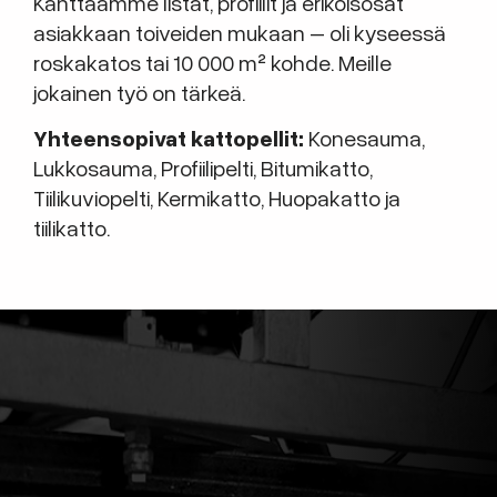
Kanttaamme listat, profiilit ja erikoisosat
asiakkaan toiveiden mukaan – oli kyseessä
roskakatos tai 10 000 m² kohde. Meille
jokainen työ on tärkeä.
Yhteensopivat kattopellit:
Konesauma,
Lukkosauma, Profiilipelti, Bitumikatto,
Tiilikuviopelti, Kermikatto, Huopakatto ja
tiilikatto.