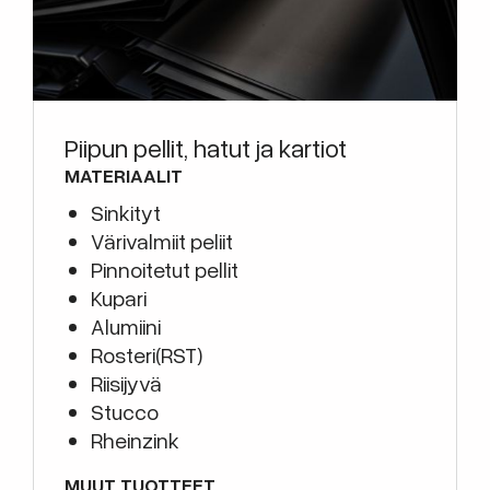
Piipun pellit, hatut ja kartiot
MATERIAALIT
Sinkityt
Värivalmiit peliit
Pinnoitetut pellit
Kupari
Alumiini
Rosteri(RST)
Riisijyvä
Stucco
Rheinzink
MUUT TUOTTEET