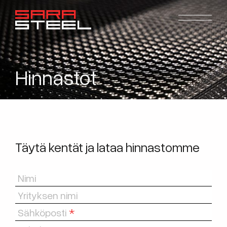
Hinnastot
Täytä kentät ja lataa hinnastomme
Nimi
Yrityksen nimi
Sähköposti
*